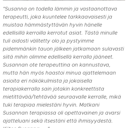
"Susanna on todella lämmin ja vastaanottava
terapeutti, joka kuuntelee tarkkaavaisesti ja
muistaa hämmästyttävän hyvin hänelle
edellisillä kerroilla kerrotut asiat. Tästä minulle
tuli aidosti välitetty olo ja pystyimme
pidemmänkin tauon jälkeen jatkamaan sulavasti
siitä mihin olimme edellisellä kerralla jääneet.
Susannan ote terapeuttina on kannustava,
mutta hän myös haastoi minua ajattelemaan
asioita eri näkökulmista ja jokaisella
terapiakerralla sain jotakin konkreettista
mietittävää/tehtävää seuraavalle kerralle, mikä
tuki terapiaa mielestäni hyvin. Matkani
Susannan terapiassa oli opettavainen ja avarsi
ajatteluani sekä itsestäni että ihmisyydestä.