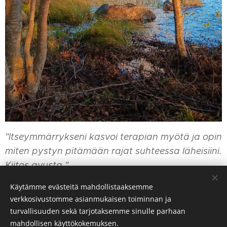
"Itseymmärrykseni kasvoi terapian myötä ja opin
miten pystyn pitämään rajat suhteessa läheisiini.
Kiitos avusta."
Käytämme evästeitä mahdollistaaksemme
Nainen 45v.
verkkosivustomme asianmukaisen toiminnan ja
turvallisuuden sekä tarjotaksemme sinulle parhaan
mahdollisen käyttökokemuksen.