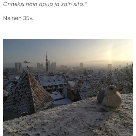
Onneksi hain apua ja sain sitä."
Nainen 35v.